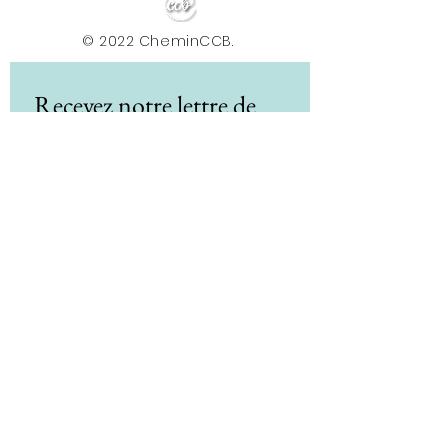
© 2022 CheminCCB.
Recevez notre lettre de 
nouvelles !
E-mail
*
Abonnement
En renseignant votre adresse e-mail, vous 
acceptez de recevoir la newsletter du Centre le 
Chemin. Vos données sont traitées afin de 
vous envoyer nos actualités, conseils et offres. 
Vous pouvez vous désabonner à tout moment 
via le lien présent dans nos e-mails. Pour plus 
d'informations sur le traitement de vos 
données et vos droits, consultez notre 
politique de confidentialité.
*