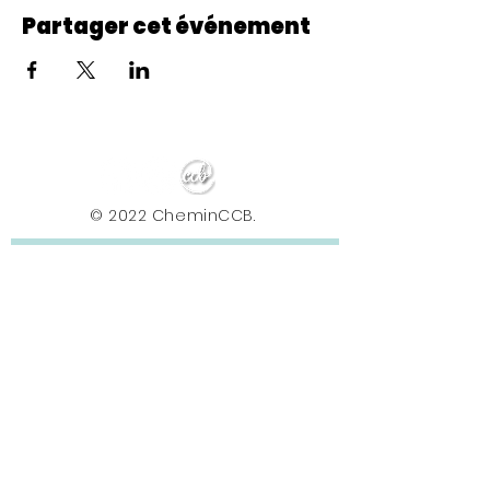
Partager cet événement
© 2022 CheminCCB.
Recevez notre lettre de 
nouvelles !
E-mail
*
Abonnement
En renseignant votre adresse e-mail, vous 