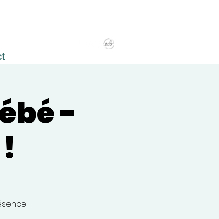
ct
ébé -
 !
résence