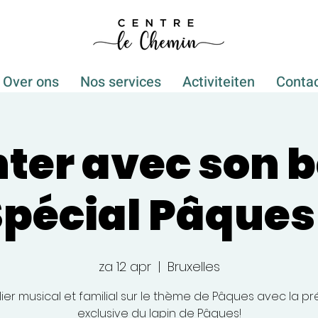
Over ons
Nos services
Activiteiten
Conta
ter avec son b
pécial Pâques
za 12 apr
  |  
Bruxelles
lier musical et familial sur le thème de Pâques avec la p
exclusive du lapin de Pâques!