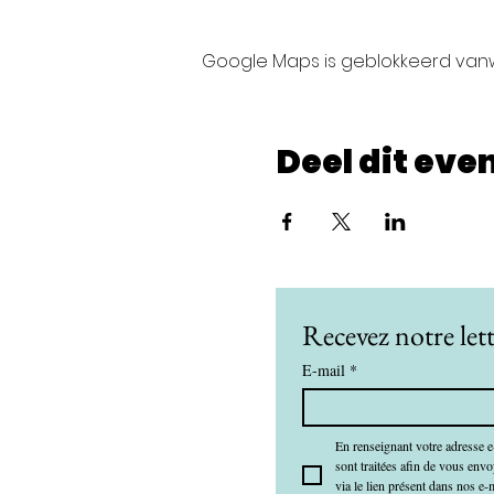
Google Maps is geblokkeerd vanwe
Deel dit ev
Recevez notre lett
E-mail
*
En renseignant votre adresse e
sont traitées afin de vous env
via le lien présent dans nos e-