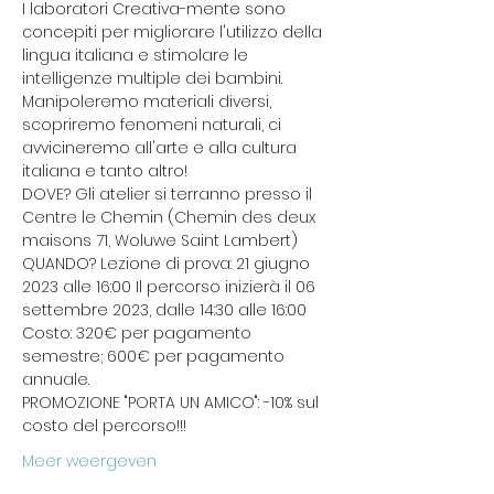
I laboratori Creativa-mente sono 
concepiti per migliorare l'utilizzo della 
lingua italiana e stimolare le 
intelligenze multiple dei bambini. 
Manipoleremo materiali diversi, 
scopriremo fenomeni naturali, ci 
avvicineremo all'arte e alla cultura 
italiana e tanto altro! 
DOVE? Gli atelier si terranno presso il 
Centre le Chemin (Chemin des deux 
maisons 71, Woluwe Saint Lambert) 
QUANDO? Lezione di prova: 21 giugno 
2023 alle 16:00 Il percorso inizierà il 06 
settembre 2023, dalle 14:30 alle 16:00 
Costo: 320€ per pagamento 
semestre; 600€ per pagamento 
annuale. 
PROMOZIONE "PORTA UN AMICO": -10% sul 
costo del percorso!!! 
Meer weergeven