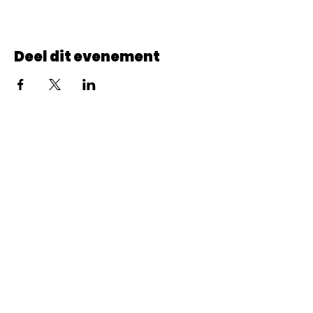
Deel dit evenement
© 2022 CheminCCB.
Recevez notre lettre de 
nouvelles !
E-mail
*