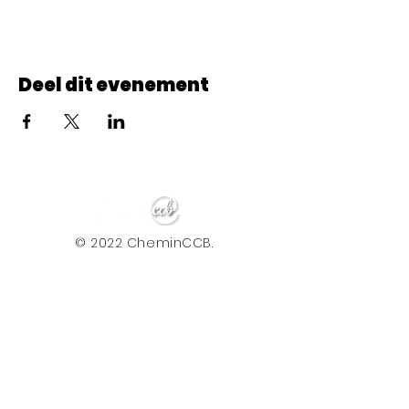
Deel dit evenement
© 2022 CheminCCB.
Recevez notre lettre de 
nouvelles !
E-mail
*