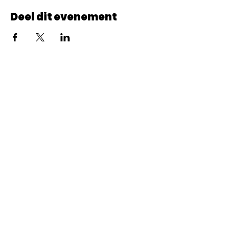
Deel dit evenement
© 2022 CheminCCB.
Recevez notre lettre de 
nouvelles !
E-mail
*
Abonnement
En renseignant votre adresse e-mail, vous 