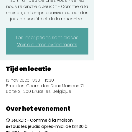
sortir un peu de chez vous ? Venez
nous rejoindre à JeuxDit - Comme à la
maison, un temps convivial autour des
jeux de société et de la rencontre !
Les inscriptions sont closes
Voir d'autres événements
Tijd en locatie
13 nov 2025, 13:30 – 15:30
Bruxelles, Chem. des Deux Maisons 71
Boite 2, 1200 Bruxelles, Belgique
Over het evenement
🎲 
JeuxDit - Comme à la maison
🏡
Tous les jeudis après-midi de 13h30 à 