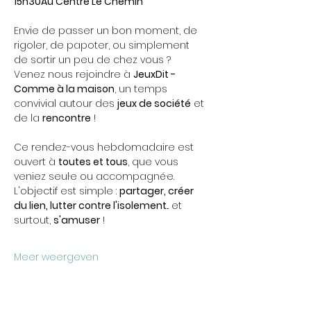
15h30Au Centre Le Chemin
Envie de passer un bon moment, de 
rigoler, de papoter, ou simplement 
de sortir un peu de chez vous ? 
Venez nous rejoindre à 
JeuxDit - 
Comme à la maison
, un temps 
convivial autour des 
jeux de société
 et 
de la 
rencontre
 !
Ce rendez-vous hebdomadaire est 
ouvert à 
toutes et tous
, que vous 
veniez seul·e ou accompagné·e. 
L'objectif est simple : 
partager, créer 
du lien, lutter contre l'isolement
... et 
surtout, 
s'amuser
 !
Meer weergeven