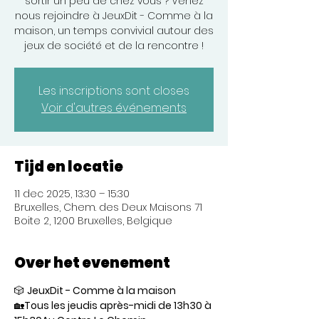
sortir un peu de chez vous ? Venez
nous rejoindre à JeuxDit - Comme à la
maison, un temps convivial autour des
jeux de société et de la rencontre !
Les inscriptions sont closes
Voir d'autres événements
Tijd en locatie
11 dec 2025, 13:30 – 15:30
Bruxelles, Chem. des Deux Maisons 71
Boite 2, 1200 Bruxelles, Belgique
Over het evenement
🎲 
JeuxDit - Comme à la maison
🏡
Tous les jeudis après-midi de 13h30 à 