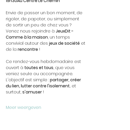
15h30Au Centre Le Chemin
Envie de passer un bon moment, de 
rigoler, de papoter, ou simplement 
de sortir un peu de chez vous ? 
Venez nous rejoindre à 
JeuxDit - 
Comme à la maison
, un temps 
convivial autour des 
jeux de société
 et 
de la 
rencontre
 !
Ce rendez-vous hebdomadaire est 
ouvert à 
toutes et tous
, que vous 
veniez seul·e ou accompagné·e. 
L'objectif est simple : 
partager, créer 
du lien, lutter contre l'isolement
... et 
surtout, 
s'amuser
 !
Meer weergeven