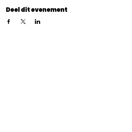
Deel dit evenement
© 2022 CheminCCB.
Recevez notre lettre de 
nouvelles !
E-mail
*
Abonnement
En renseignant votre adresse e-mail, vous 