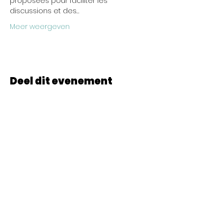
proposées pour faciliter les 
discussions et des…
Meer weergeven
Deel dit evenement
© 2022 CheminCCB.
Recevez notre lettre de 
nouvelles !