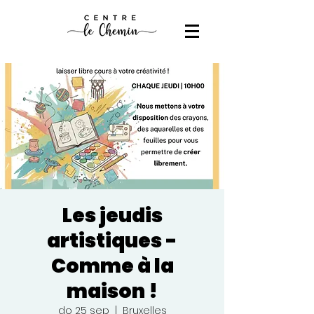
Les jeudis
artistiques -
Comme à la
maison !
do 25 sep
  |  
Bruxelles