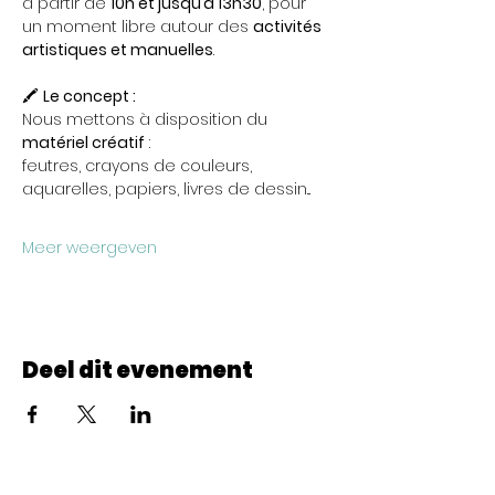
à partir de 
10h et jusqu’à 13h30
, pour 
un moment libre autour des 
activités 
artistiques et manuelles
.
🖍️ 
Le concept :
Nous mettons à disposition du 
matériel créatif
 : 
feutres, crayons de couleurs, 
aquarelles, papiers, livres de dessin...
Meer weergeven
Deel dit evenement