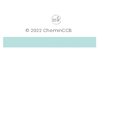
© 2022 CheminCCB.
Recevez notre lettre de 
nouvelles !
E-mail
*
Abonnement
En renseignant votre adresse e-mail, vous 
acceptez de recevoir la newsletter du Centre le 
Chemin. Vos données sont traitées afin de 
vous envoyer nos actualités, conseils et offres. 
Vous pouvez vous désabonner à tout moment 
via le lien présent dans nos e-mails. Pour plus 
d'informations sur le traitement de vos 