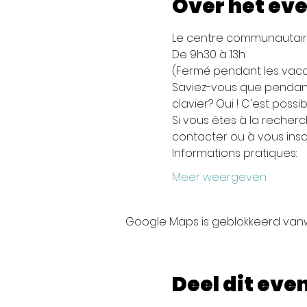
Over het ev
Le centre communautaire
De 9h30 à 13h
(Fermé pendant les vac
Saviez-vous que pendant
clavier? Oui ! C'est possibl
Si vous êtes à la recher
contacter ou à vous inscr
Informations pratiques:
Meer weergeven
Google Maps is geblokkeerd vanwe
Deel dit ev