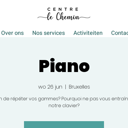
Over ons
Nos services
Activiteiten
Conta
Piano
wo 26 jun
  |  
Bruxelles
n de répéter vos gammes? Pourquoi ne pas vous entraîn
notre clavier?