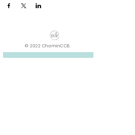
© 2022 CheminCCB.
Recevez notre lettre de 
nouvelles !
E-mail
*
Abonnement
En renseignant votre adresse e-mail, vous 
acceptez de recevoir la newsletter du Centre le 
Chemin. Vos données sont traitées afin de 
vous envoyer nos actualités, conseils et offres. 