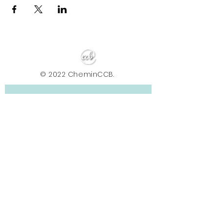
© 2022 CheminCCB.
Recevez notre lettre de 
nouvelles !
E-mail
*
Abonnement
En renseignant votre adresse e-mail, vous 
acceptez de recevoir la newsletter du Centre le 
Chemin. Vos données sont traitées afin de 
vous envoyer nos actualités, conseils et offres. 