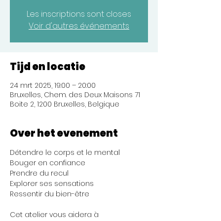
Les inscriptions sont closes
Voir d'autres événements
Tijd en locatie
24 mrt 2025, 19:00 – 20:00
Bruxelles, Chem. des Deux Maisons 71
Boite 2, 1200 Bruxelles, Belgique
Over het evenement
Détendre le corps et le mental 
Bouger en confiance 
Prendre du recul 
Explorer ses sensations 
Ressentir du bien-être
Cet atelier vous aidera à 