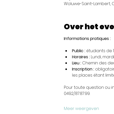
Woluwe-Saint-Lambert, C
Over het ev
Informations pratiques :
Public :
 étudiants de
Horaires :
 Lundi, mard
Lieu :
 Chemin des deu
Inscription :
 obligatoi
les places étant limité
Pour toute question ou i
0492/87.87.99.
Meer weergeven