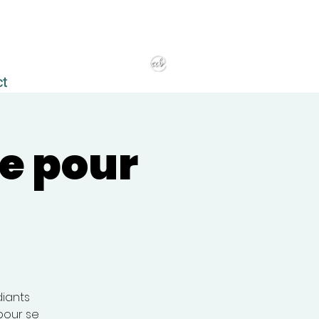
ct
te pour
diants
pour se