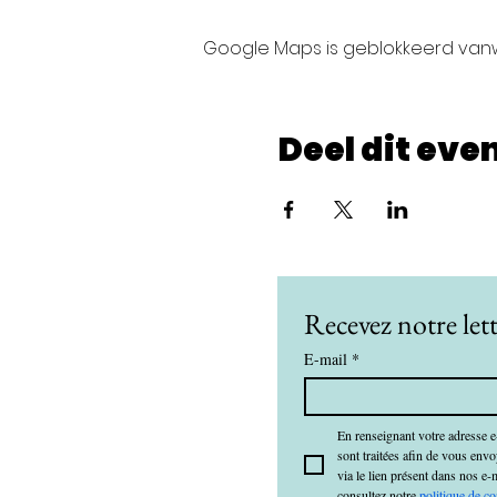
Google Maps is geblokkeerd vanwe
Deel dit ev
Recevez notre lett
E-mail
*
En renseignant votre adresse e
sont traitées afin de vous env
via le lien présent dans nos e-
consultez notre 
politique de co