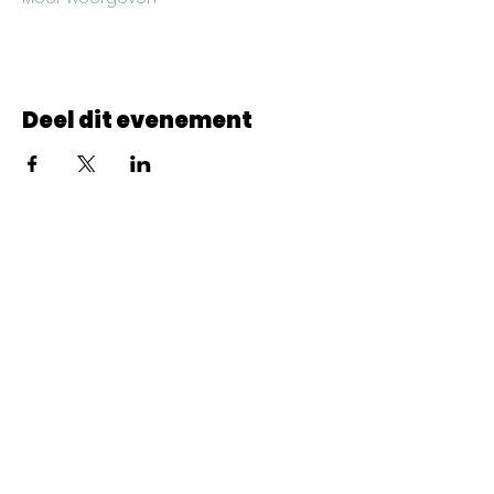
Deel dit evenement
© 2022 CheminCCB.
Recevez notre lettre de 
nouvelles !
E-mail
*