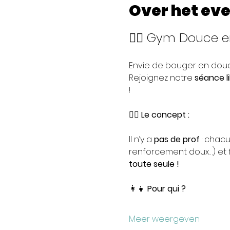
Over het ev
🤸‍♀️ Gym Douce 
Envie de bouger en douce
Rejoignez notre 
séance l
!
🧘‍♀️ 
Le concept :
Il n’y a 
pas de prof
 : chacu
renforcement doux…) et f
toute seule !
👩‍👧 
Pour qui ?
Meer weergeven