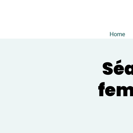
Home
Séa
fem