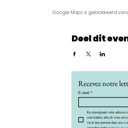
Google Maps is geblokkeerd vanwe
Deel dit ev
Recevez notre lett
E-mail
*
En renseignant votre adresse e
sont traitées afin de vous env
via le lien présent dans nos e-
consultez notre 
politique de co