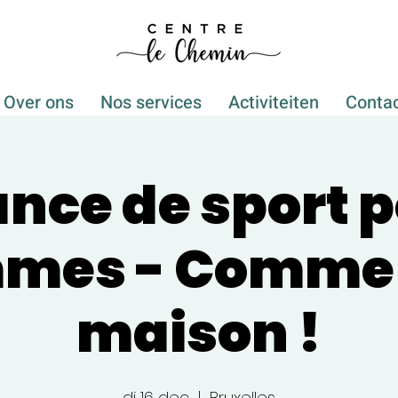
Over ons
Nos services
Activiteiten
Conta
nce de sport 
mes - Comme 
maison !
di 16 dec
  |  
Bruxelles