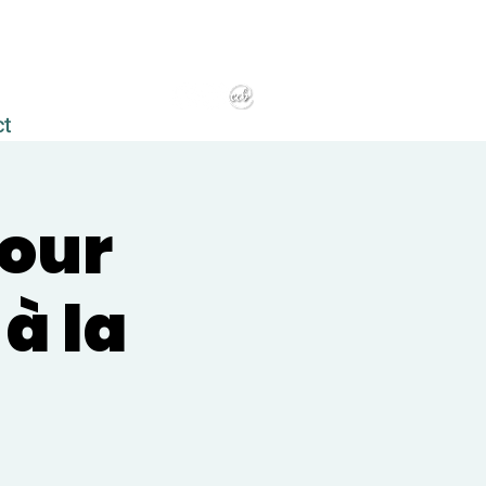
ct
pour
à la