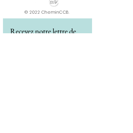
© 2022 CheminCCB.
Recevez notre lettre de 
nouvelles !
E-mail
*
Abonnement
En renseignant votre adresse e-mail, vous 
acceptez de recevoir la newsletter du Centre le 
Chemin. Vos données sont traitées afin de 
vous envoyer nos actualités, conseils et offres. 
Vous pouvez vous désabonner à tout moment 
via le lien présent dans nos e-mails. Pour plus 
d'informations sur le traitement de vos 
données et vos droits, consultez notre 
politique de confidentialité.
*