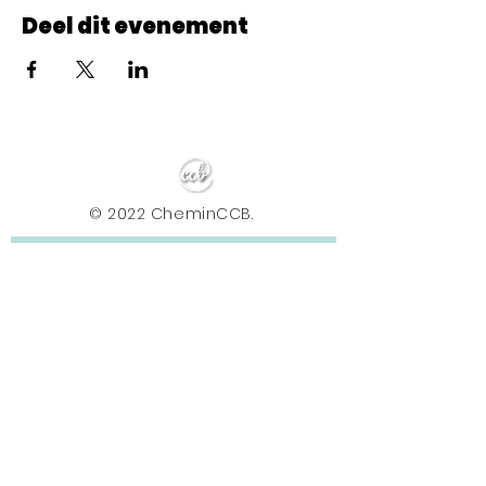
Deel dit evenement
© 2022 CheminCCB.
Recevez notre lettre de 
nouvelles !
E-mail
*
Abonnement
En renseignant votre adresse e-mail, vous 