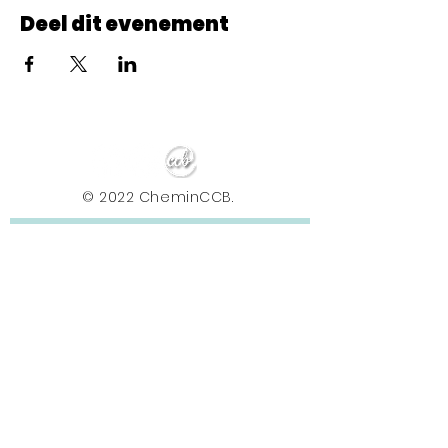
Deel dit evenement
© 2022 CheminCCB.
Recevez notre lettre de 
nouvelles !
E-mail
*
Abonnement
En renseignant votre adresse e-mail, vous 