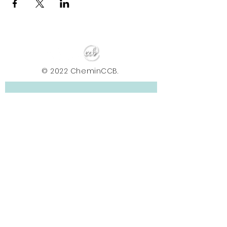
© 2022 CheminCCB.
Recevez notre lettre de 
nouvelles !
E-mail
*
Abonnement
En renseignant votre adresse e-mail, vous 
acceptez de recevoir la newsletter du Centre le 
Chemin. Vos données sont traitées afin de 
vous envoyer nos actualités, conseils et offres. 
Vous pouvez vous désabonner à tout moment 