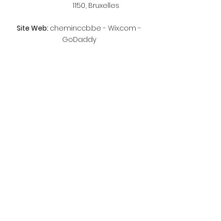
1150, Bruxelles
Site Web:
cheminccb.be - Wix.com -
GoDaddy