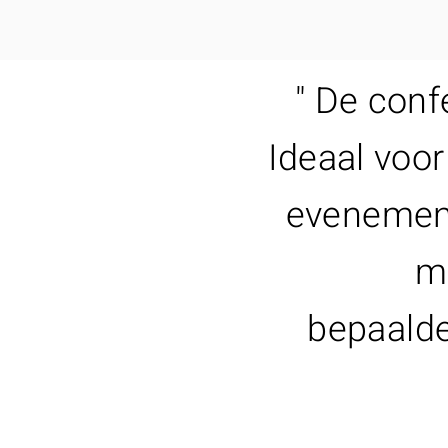
" De conf
Ideaal voor
evenement
m
bepaald