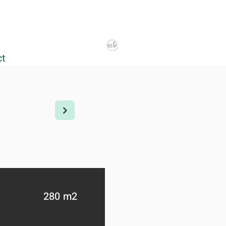
ct
280 m2