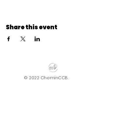
Share this event
© 2022 CheminCCB.
Recevez notre lettre de 
nouvelles !
E-mail
*