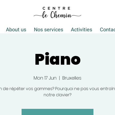
About us
Nos services
Activities
Conta
Piano
Mon 17 Jun
  |  
Bruxelles
n de répéter vos gammes? Pourquoi ne pas vous entraîn
notre clavier?