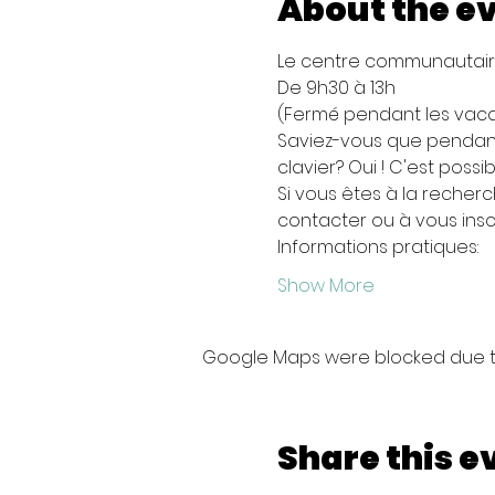
About the e
Le centre communautaire
De 9h30 à 13h
(Fermé pendant les vac
Saviez-vous que pendant
clavier? Oui ! C'est possibl
Si vous êtes à la recher
contacter ou à vous inscr
Informations pratiques:
Show More
Google Maps were blocked due to 
Share this e