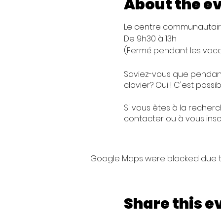
About the e
Le centre communautaire
De 9h30 à 13h
(Fermé pendant les vac
Saviez-vous que pendant
clavier? Oui ! C'est possibl
Si vous êtes à la recher
contacter ou à vous inscr
Informations pratiques:
Google Maps were blocked due to 
- PAF sugérée de 5€ pou
la session)
- La salle où se situe le 
- Marque du clavier pe
Share this e
- Vous pouvez également