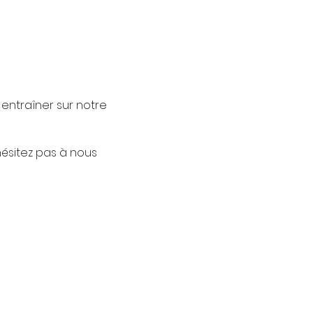
entraîner sur notre
hésitez pas à nous
 payconiq au moment de
 l'espace Lounge.