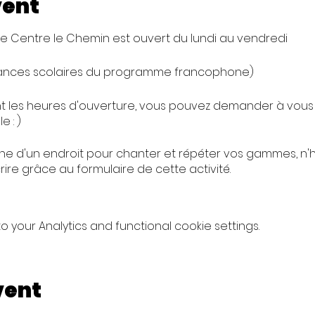
vent
 Centre le Chemin est ouvert du lundi au vendredi
ances scolaires du programme francophone)
 les heures d'ouverture, vous pouvez demander à vous 
e : )
che d'un endroit pour chanter et répéter vos gammes, n'
ire grâce au formulaire de cette activité.
your Analytics and functional cookie settings.
r une matinée de 3h ( paiement par cash, virement ou
clavier n'est pas chauffée
ut vous être communiquée sur demande
vent
 profiter des boissons chaudes mises à disposition dans