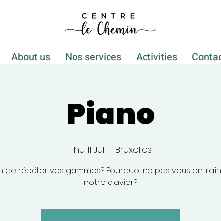
About us
Nos services
Activities
Conta
Piano
Thu 11 Jul
  |  
Bruxelles
n de répéter vos gammes? Pourquoi ne pas vous entraîn
notre clavier?